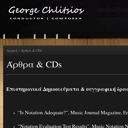
Αρχική
Στοιχεία
Έργο
Υλικό
Τύπος
Επικοινωνία
Αρχική
» Άρθρα & CDs
Άρθρα & CDs
Επιστημονικά Δημοσιεύματα & συγγραφική δρα
“Is Notation Adequate?”, Music Journal Magazine, E
“Notation Evaluation Test Results”, Music Notation 