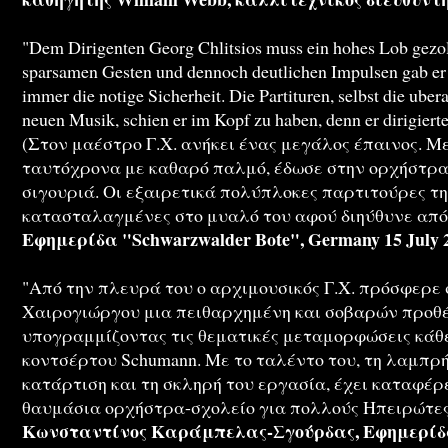
"Dem Dirigenten Georg Chlitsios muss ein hohes Lob gezol
sparsamen Gesten und dennoch deutlichen Impulsen gab er
immer die notige Sicherheit. Die Partituren, selbst die uber
neuen Musik, schien er im Kopf zu haben, denn er dirigierte
(Στον μαέστρο Γ.Χ. ανήκει ένας μεγάλος έπαινος. Με
ταυτόχρονα με καθαρό παλμό, έδωσε στην ορχήστρα
σιγουριά. Οι εξαιρετικά πολύπλοκες παρτιτούρες τη
κατασταλαγμένες στο μυαλό του αφού διηύθυνε από
Εφημερίδα "Schwarzwalder Bote", Germany 15 July 
"Από την πλευρά του ο αρχιμουσικός Γ.Χ. πρόσφερε
Χαιρογιώργου μια πειθαρχημένη και σοβαρών προθέ
υπογραμμίζοντας τις θεματικές μεταμορφώσεις κάθε
κοντσέρτου Schumann. Με το ταλέντο του, τη λαμπρή
κατάρτιση και τη σκληρή του εργασία, έχει καταφέρε
θαυμάσια ορχήστρα-σχολείο για πολλούς Ηπειρώτες
Κωνσταντίνος Καράμπελας-Σγούρδας, Εφημερίδ