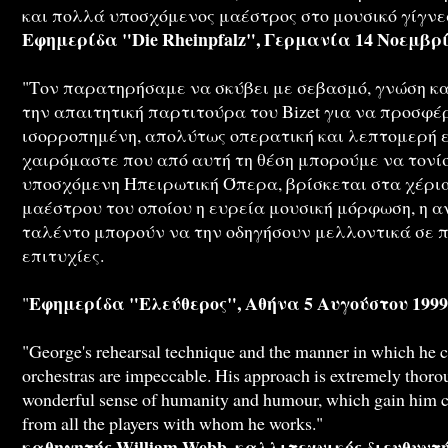
και πολλά υποσχόμενος μαέστρος στο μουσικό γίγνε
Εφημερίδα "Die Rheinpfalz", Γερμανία 14 Νοεμβρί
"Τον παρατηρήσαμε να σκύβει με σεβασμό, γνώση κ
την απαιτητική παρτιτούρα του Bizet για να προσφέ
ισορροπημένη, απολύτως οπερατική και λεπτομερή ε
χαιρόμαστε που από αυτή τη θέση μπορούμε να τονί
υποσχόμενη Ηπειρωτική Όπερα, βρίσκεται στα χέρια
μαέστρου του οποίου η ευρεία μουσική μόρφωση, η α
ταλέντο μπορούν να την οδηγήσουν μελλοντικά σε 
επιτυχίες.
Εφημερίδα "Ελεύθερος", Αθήνα 5 Αυγούστου 1999
"
"George's rehearsal technique and the manner in which he
orchestras are impeccable. His approach is extremely thorou
wonderful sense of humanity and humour, which gain him c
from all the players with whom he works."
καθηγητής William Webb, καλλιτεχνικός διευθυντ