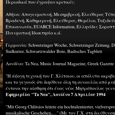
Περιοδικά που έγραψαν κριτικές:
Αθήνα: Απογευματινή, Μεσημβρινή, Ελεύθερος Τύπο
Βραδυνή, Καθημερινή, Ελεύθερος, Θεμέλιο, Ταξιδεύ
Επικοινωνία, EUARCE Information, Ελληνίδες Σοροπτ
Πνευματική Ιδιοκτησία κ.ά.
Γερμανία: Schwetzinger Woche, Schwetzinger Zeitung, Di
Sudkurier, Schwartzwalder Bote, Badisches Tagblett
Λονδίνο: Ta Nea, Music Journal Magazine, Greek Gazette
"Η άψογη τεχνική του Γ. Χλίτσιου, οι απόλυτα ακριβε
και το γεγονός ότι διηύθυνε όλη τη συναυλία από μν
έντονα την αίσθηση ότι ένας νέος Μητρόπουλος γενν
Εφημερίδα "Ta Nea", Λονδίνο 7 Απριλίου 1994
"Mit Georg Chlitsios leitete ein hochtalentierter, vielversp
musikalische Geschehen,…" (Με τον Γ.Χ. στη διεύθυν