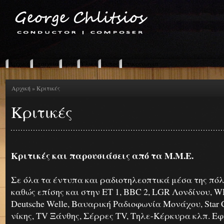
Αρχική
Στοιχεία
Έργο
Υλικό
Τύπος
Επικοινωνία
Αρχική
» Κριτικές
Κριτικές
Kριτικές και παρουσιάσεις από τα Μ.Μ.Ε.
Σε όλα τα έντυπα και ραδιοτηλεοπτικά μέσα της πό
καθώς επίσης και στην ΕΤ 1, BBC 2, LGR Λονδίνου, 
Deutsche Welle, Βαυαρική Ραδιοφωνία Μονάχου, Star C
νίκης, TV Ξάνθης, Σέρρες TV, Τηλε-Κέρκυρα κλπ. Ε